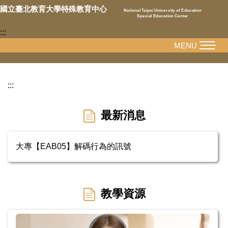
跳
國立臺北教育大學特殊教育中心
National Taipei University of Education
Special Education Center
到
:::
主
要
MENU
內
容
區
:::
最新消息
大專【EAB05】解碼行為的訊號
教學資源