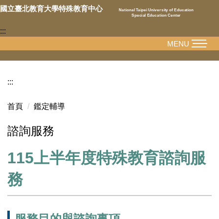
跳
國立臺北教育大學特殊教育中心
National Taipei University of Education
Special Education Center
到
:::
主
要
MENU
內
容
區
:::
首頁
鑑定輔導
諮詢服務
115上半年度特殊教育諮詢服
務
服務目的與諮詢事項