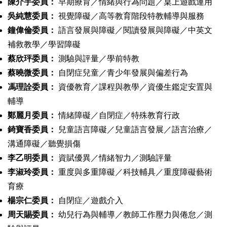
陳介宇委員：
早期療育／情緒與行為問題／桌上遊戲運用
吳純慧委員：
視覺障礙／高等教育階段特教輔導與服務
鐘偉倫委員：
語言發展與障礙／閱讀發展與障礙／中英文
補救教學／學習障礙
蔡欣玶委員：
測驗與評量／學前特教
蔡曉微委員：
自閉症兒童／青少年發展與偏差行為
馮理詮委員：
資優教育／課程與教學／資優生鑑定安置與
輔導
鄭麗月委員：
情緒障礙／自閉症／特殊教育行政
錡寶香委員：
兒童語言障礙／兒童語言發展／語言治療／
溝通障礙／聽覺損傷
李乙明委員：
資賦優異／情緒智力／測驗評量
李淑玲委員：
重度與多重障礙／科技輔具／重度障礙藝術
育療
楊宗仁委員：
自閉症／遊戲介入
周天賜委員：
幼兒行為與輔導／教師工作壓力與倦怠／測