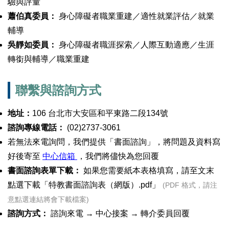
驗與評量
蕭伯真委員：
身心障礙者職業重建／適性就業評估／就業
輔導
吳靜如委員：
身心障礙者職涯探索／人際互動適應／生涯
轉銜與輔導／職業重建
聯繫與諮詢方式
地址：
106 台北市大安區和平東路二段134號
諮詢專線電話：
(02)2737-3061
若無法來電詢問，我們提供「書面諮詢」，將問題及資料寫
好後寄至
中心信箱
，我們將儘快為您回覆
書面諮詢表單下載：
如果您需要紙本表格填寫，請至文末
點選下載「特教書面諮詢表（網版）.pdf」
(PDF 格式，請注
意點選連結將會下載檔案)
諮詢方式：
諮詢來電 → 中心接案 → 轉介委員回覆