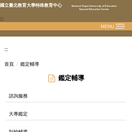
跳
國立臺北教育大學特殊教育中心
National Taipei University of Education
Special Education Center
到
:::
主
要
MENU
內
容
區
:::
首頁
鑑定輔導
鑑定輔導
諮詢服務
大專鑑定
到校輔導